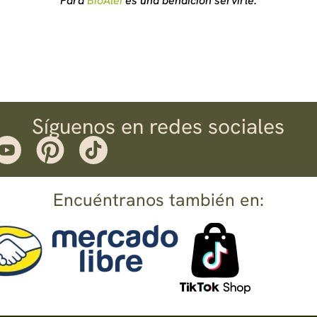
Para
BioAlei
es una bendición servirle.
Síguenos en redes sociales
Encuéntranos también en: