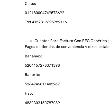
Clabe:
012180004749573692
Tdd 4152313695282116
Cuentas Para Factura Con RFC Genérico
Pagos en tiendas de conveniencia y otros estab
Banamex:
5204167278371398
Banorte:
5264246811405967
Hsbc:
4830303150787089