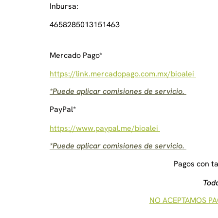
Inbursa:
4658285013151463
Mercado Pago*
https://link.mercadopago.com.mx/bioalei
*Puede aplicar comisiones de servicio.
PayPal*
https://www.paypal.me/bioalei
*Puede aplicar comisiones de servicio.
Pagos con ta
Toda
NO ACEPTAMOS PA