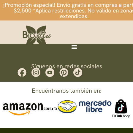
¡Promoción especial! Envío gratis en compras a part
$2,500 *Aplica restricciones. No válido en zona
extendidas.
Síguenos en redes sociales
Encuéntranos también en: