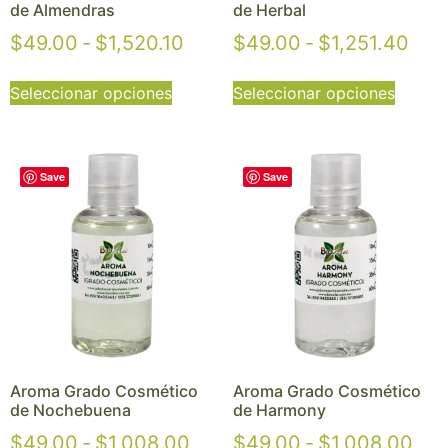
de Almendras
de Herbal
$
49.00
-
$
1,520.10
$
49.00
-
$
1,251.40
Seleccionar opciones
Seleccionar opciones
Save
Save
Aroma Grado Cosmético
Aroma Grado Cosmético
de Nochebuena
de Harmony
$
49.00
-
$
1,008.00
$
49.00
-
$
1,008.00