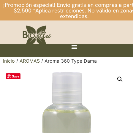
¡Promoción especial! Envío gratis en compras a part
$2,500 *Aplica restricciones. No válido en zona
extendidas.
Inicio
/
AROMAS
/ Aroma 360 Type Dama
Save