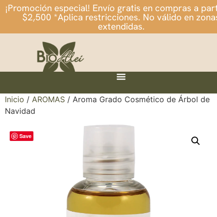
¡Promoción especial! Envío gratis en compras a part
$2,500 *Aplica restricciones. No válido en zona
extendidas.
Inicio
/
AROMAS
/ Aroma Grado Cosmético de Árbol de
Navidad
Save