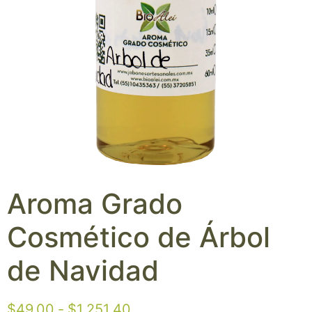
Aroma Grado
Cosmético de Árbol
de Navidad
$
49.00
-
$
1,251.40