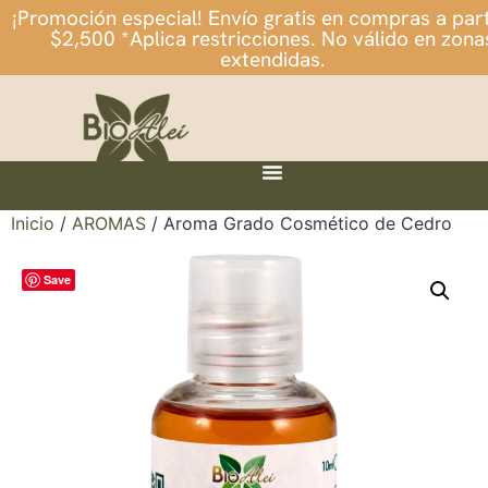
¡Promoción especial! Envío gratis en compras a part
$2,500 *Aplica restricciones. No válido en zona
extendidas.
Inicio
/
AROMAS
/ Aroma Grado Cosmético de Cedro
Save