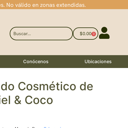
es. No válido en zonas extendidas.
$
0.00
0
Conócenos
Ubicaciones
do Cosmético de
iel & Coco