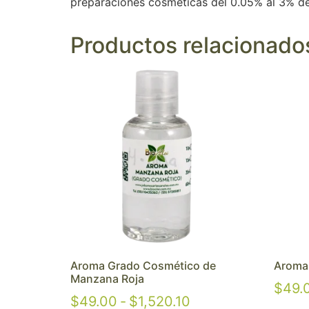
preparaciones cosméticas del 0.05% al 3% de 
Productos relacionado
Aroma Grado Cosmético de
Aroma
Manzana Roja
$
49.
$
49.00
-
$
1,520.10