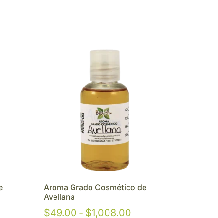
e
Aroma Grado Cosmético de
Avellana
$
49.00
-
$
1,008.00