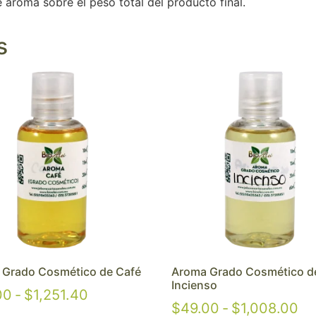
aroma sobre el peso total del producto final.
s
 Grado Cosmético de Café
Aroma Grado Cosmético d
Incienso
00
-
$
1,251.40
$
49.00
-
$
1,008.00