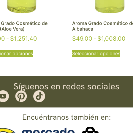
 Grado Cosmético de
Aroma Grado Cosmético d
 (Aloe Vera)
Albahaca
00
-
$
1,251.40
$
49.00
-
$
1,008.00
ionar opciones
Seleccionar opciones
Síguenos en redes sociales
Encuéntranos también en: