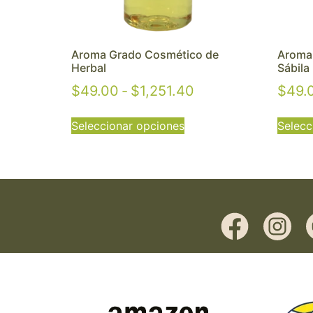
Aroma Grado Cosmético de
Aroma
Herbal
Sábila
$
49.00
-
$
1,251.40
$
49.
Seleccionar opciones
Selecc