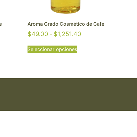
e
Aroma Grado Cosmético de Café
$
49.00
-
$
1,251.40
Seleccionar opciones