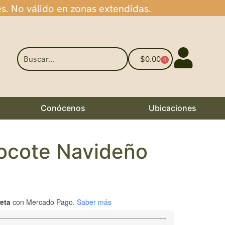
es. No válido en zonas extendidas.
$
0.00
0
Conócenos
Ubicaciones
ocote Navideño
jeta
con Mercado Pago.
Saber más