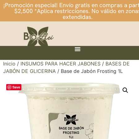
¡Promoción especial! Envío gratis en compras a part
$2,500 *Aplica restricciones. No válido en zona
extendidas.
Inicio
/
INSUMOS PARA HACER JABONES
/
BASES DE
JABÓN DE GLICERINA
/ Base de Jabón Frosting 1L
Save