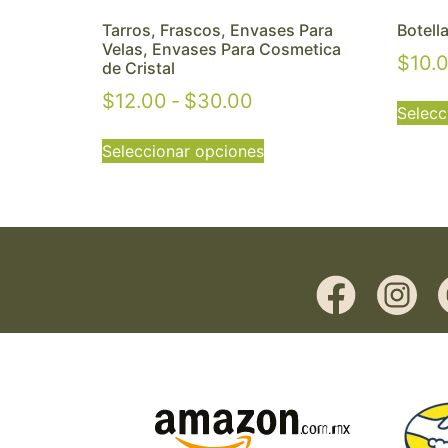
Tarros, Frascos, Envases Para
Botell
Velas, Envases Para Cosmetica
$
10.
de Cristal
$
12.00
-
$
30.00
Selecc
Seleccionar opciones