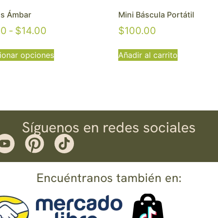
as Ámbar
Mini Báscula Portátil
00
-
$
14.00
$
100.00
ionar opciones
Añadir al carrito
Síguenos en redes sociales
Encuéntranos también en: