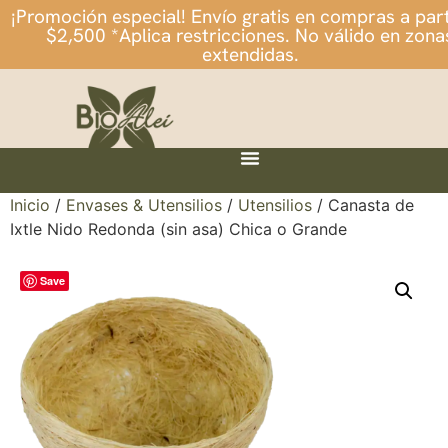
¡Promoción especial! Envío gratis en compras a part
$2,500 *Aplica restricciones. No válido en zona
extendidas.
Inicio
/
Envases & Utensilios
/
Utensilios
/ Canasta de
Ixtle Nido Redonda (sin asa) Chica o Grande
Save