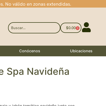
es. No válido en zonas extendidas.
$
0.00
0
Conócenos
Ubicaciones
e Spa Navideña
opajo y jabón temático navideño junto con