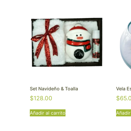
Set Navideño & Toalla
Vela E
$
128.00
$
65.
Añadir al carrito
Añadir 