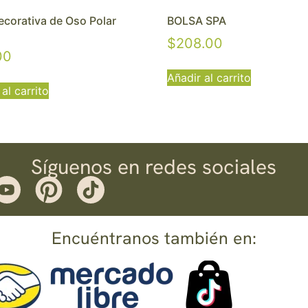
ecorativa de Oso Polar
BOLSA SPA
$
208.00
00
Añadir al carrito
al carrito
Síguenos en redes sociales
Encuéntranos también en: