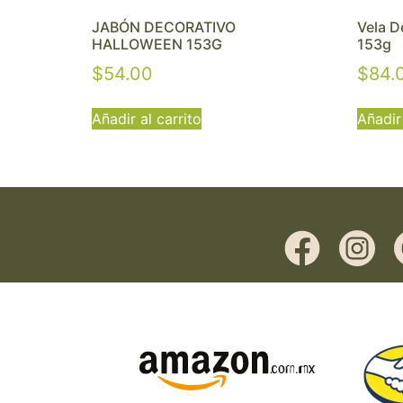
JABÓN DECORATIVO
Vela D
HALLOWEEN 153G
153g
$
54.00
$
84.
Añadir al carrito
Añadir 