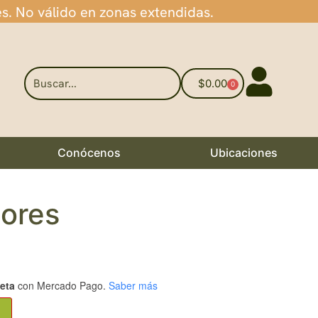
es. No válido en zonas extendidas.
$
0.00
0
Conócenos
Ubicaciones
lores
jeta
con Mercado Pago.
Saber más