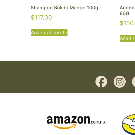
Shampoo Sólido Mango 100g
Acondi
80G
$
117.00
$
150
Añadir al carrito
Añadir 