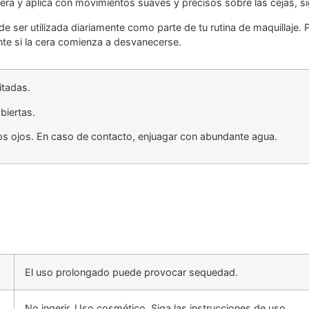
ra y aplica con movimientos suaves y precisos sobre las cejas, si
de ser utilizada diariamente como parte de tu rutina de maquillaje.
te si la cera comienza a desvanecerse.
ritadas.
abiertas.
os ojos.
En caso de contacto, enjuagar con abundante agua.
El uso prolongado puede provocar sequedad.
No ingerir. Uso cosmético. Siga las instrucciones de uso.