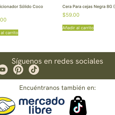
cionador Sólido Coco
Cera Para cejas Negra 8G 
$
59.00
.00
Añadir al carrito
al carrito
Síguenos en redes sociales
Encuéntranos también en: