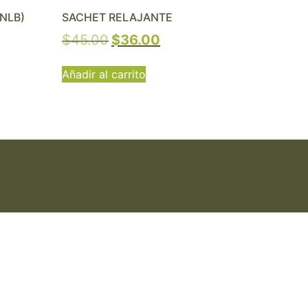
(NLB)
SACHET RELAJANTE
$
45.00
$
36.00
Añadir al carrito