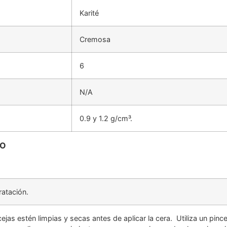
Karité
Cremosa
6
N/A
0.9 y 1.2 g/cm³.
TO
dratación.
ejas estén limpias y secas antes de aplicar la cera.
Utiliza un pinc