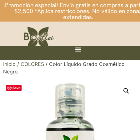
¡Promoción especial! Envío gratis en compras a part
$2,500 *Aplica restricciones. No válido en zona
extendidas.
Inicio
/
COLORES
/ Color Líquido Grado Cosmético
Negro
Save