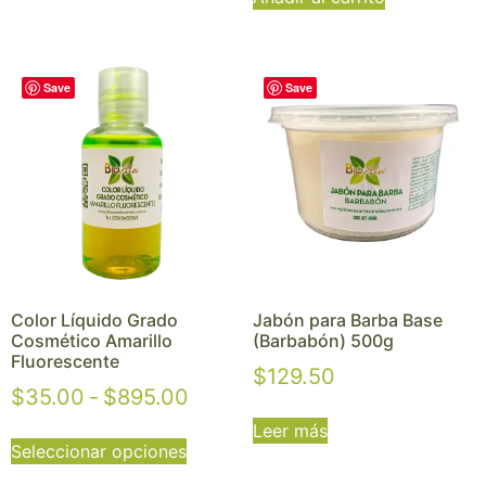
Save
Save
Color Líquido Grado
Jabón para Barba Base
Cosmético Amarillo
(Barbabón) 500g
Fluorescente
$
129.50
$
35.00
-
$
895.00
Leer más
Seleccionar opciones