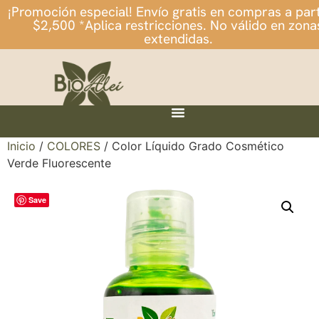
¡Promoción especial! Envío gratis en compras a part
$2,500 *Aplica restricciones. No válido en zona
extendidas.
Inicio
/
COLORES
/ Color Líquido Grado Cosmético
Verde Fluorescente
Save