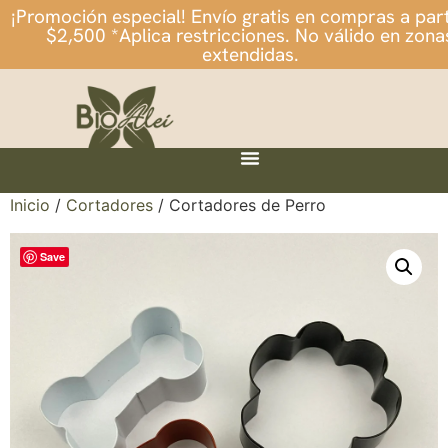
¡Promoción especial! Envío gratis en compras a part
$2,500 *Aplica restricciones. No válido en zona
extendidas.
Inicio
/
Cortadores
/ Cortadores de Perro
Save