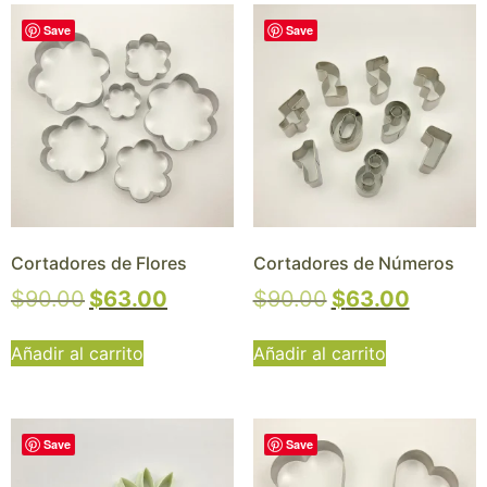
Save
Save
Cortadores de Flores
Cortadores de Números
$
90.00
$
63.00
$
90.00
$
63.00
Añadir al carrito
Añadir al carrito
Save
Save