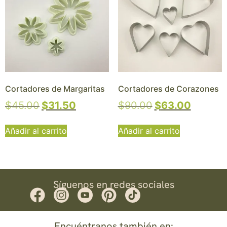
Cortadores de Margaritas
Cortadores de Corazones
$
45.00
$
31.50
$
90.00
$
63.00
Añadir al carrito
Añadir al carrito
Síguenos en redes sociales
Encuéntranos también en: