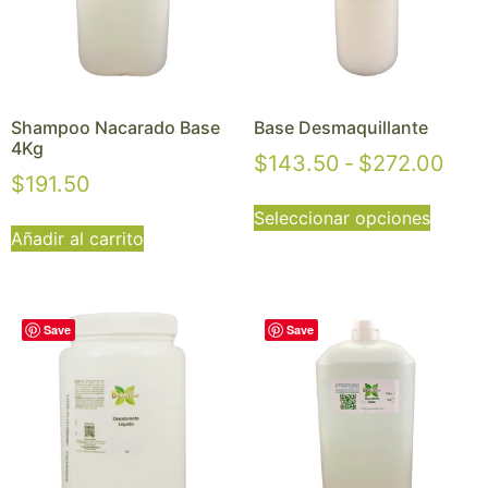
Shampoo Nacarado Base
Base Desmaquillante
4Kg
$
143.50
-
$
272.00
$
191.50
Seleccionar opciones
Añadir al carrito
Save
Save