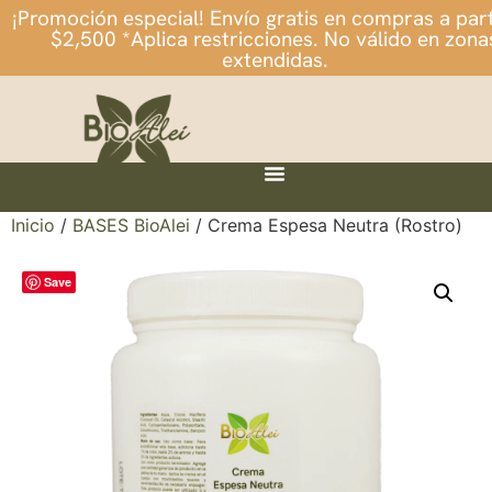
¡Promoción especial! Envío gratis en compras a part
$2,500 *Aplica restricciones. No válido en zona
extendidas.
Inicio
/
BASES BioAlei
/ Crema Espesa Neutra (Rostro)
Save