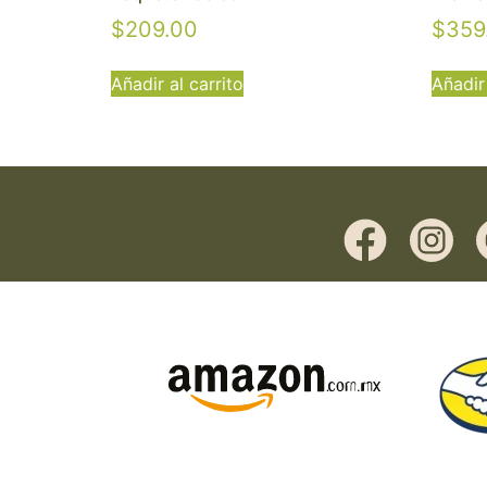
$
209.00
$
359
Añadir al carrito
Añadir 