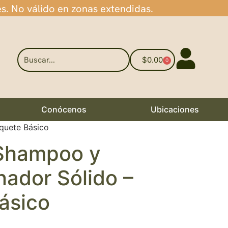
es. No válido en zonas extendidas.
$
0.00
0
Conócenos
Ubicaciones
quete Básico
Shampoo y
nador Sólido –
ásico