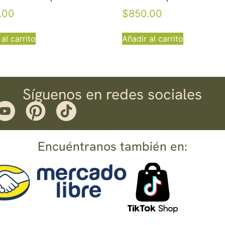
.00
$
850.00
al carrito
Añadir al carrito
Síguenos en redes sociales
Encuéntranos también en: