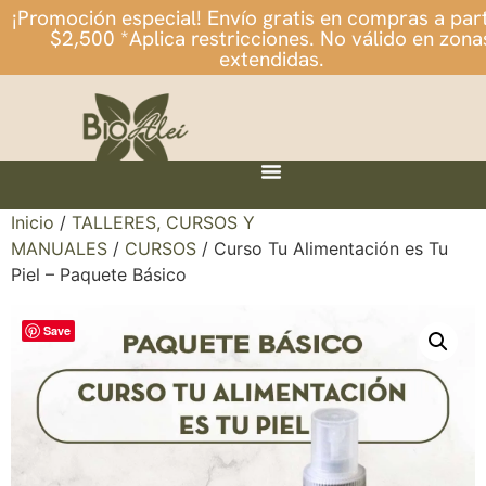
¡Promoción especial! Envío gratis en compras a part
$2,500 *Aplica restricciones. No válido en zona
extendidas.
Inicio
/
TALLERES, CURSOS Y
MANUALES
/
CURSOS
/ Curso Tu Alimentación es Tu
Piel – Paquete Básico
Save