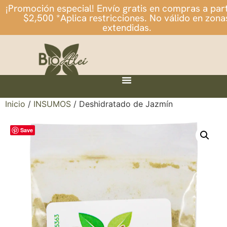
¡Promoción especial! Envío gratis en compras a part
$2,500 *Aplica restricciones. No válido en zona
extendidas.
Inicio
/
INSUMOS
/ Deshidratado de Jazmín
Save