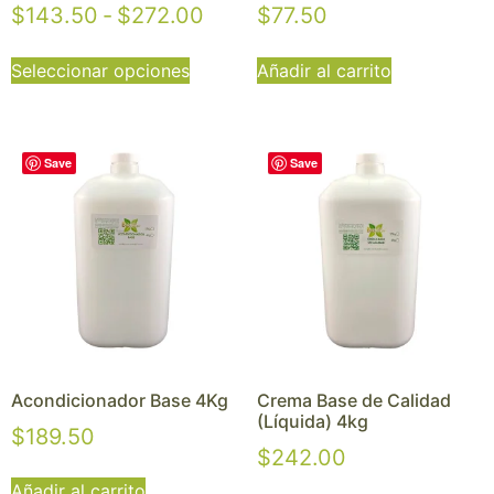
$
143.50
-
$
272.00
$
77.50
Seleccionar opciones
Añadir al carrito
Save
Save
Acondicionador Base 4Kg
Crema Base de Calidad
(Líquida) 4kg
$
189.50
$
242.00
Añadir al carrito