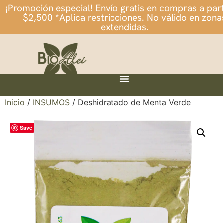
¡Promoción especial! Envío gratis en compras a part
$2,500 *Aplica restricciones. No válido en zona
extendidas.
Inicio
/
INSUMOS
/ Deshidratado de Menta Verde
Save