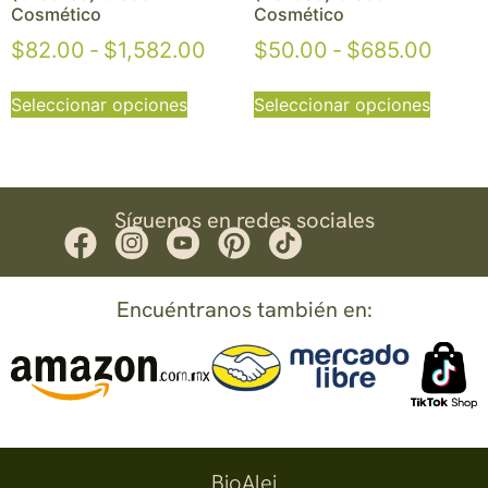
Cosmético
Cosmético
$
82.00
-
$
1,582.00
$
50.00
-
$
685.00
Seleccionar opciones
Seleccionar opciones
Síguenos en redes sociales
Encuéntranos también en:
BioAlei