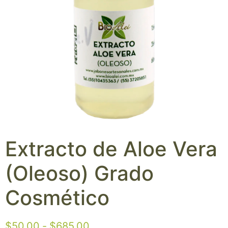
Extracto de Aloe Vera
(Oleoso) Grado
Cosmético
$
50.00
-
$
685.00