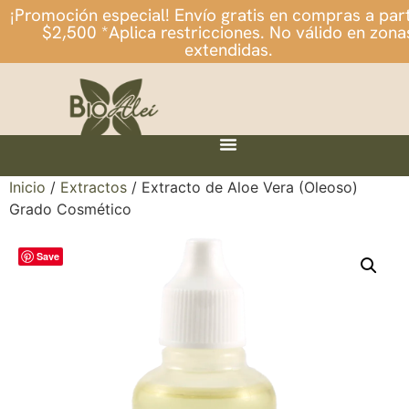
¡Promoción especial! Envío gratis en compras a part
$2,500 *Aplica restricciones. No válido en zona
extendidas.
Inicio
/
Extractos
/ Extracto de Aloe Vera (Oleoso)
Grado Cosmético
Save