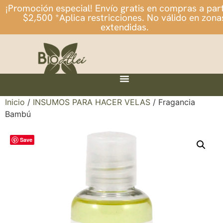
¡Promoción especial! Envío gratis en compras a part
$2,500 *Aplica restricciones. No válido en zona
extendidas.
Inicio
/
INSUMOS PARA HACER VELAS
/ Fragancia
Bambú
Save