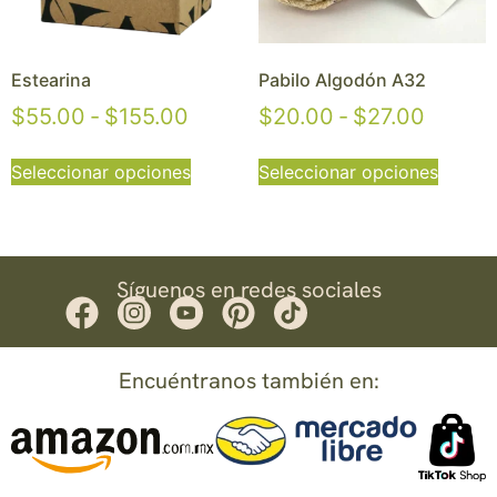
Estearina
Pabilo Algodón A32
$
55.00
-
$
155.00
$
20.00
-
$
27.00
Seleccionar opciones
Seleccionar opciones
Síguenos en redes sociales
Encuéntranos también en: