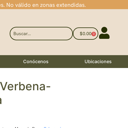
es. No válido en zonas extendidas.
$
0.00
0
Conócenos
Ubicaciones
 Verbena-
a