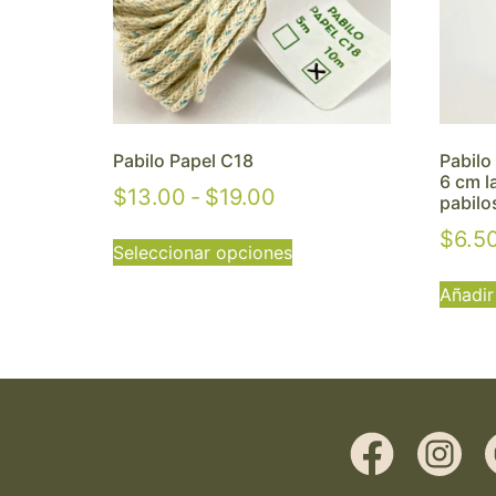
Pabilo Papel C18
Pabilo
6 cm l
$
13.00
-
$
19.00
pabilo
$
6.5
Seleccionar opciones
Añadir 