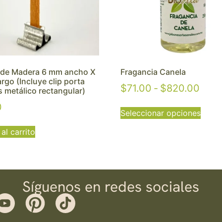
 de Madera 6 mm ancho X
Fragancia Canela
argo (Incluye clip porta
$
71.00
-
$
820.00
s metálico rectangular)
0
Seleccionar opciones
al carrito
Síguenos en redes sociales