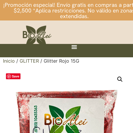
¡Promoción especial! Envío gratis en compras a part
$2,500 *Aplica restricciones. No válido en zona
extendidas.
Inicio
/
GLITTER
/ Glitter Rojo 15G
Save