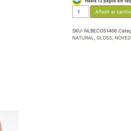
Hasta 12 pagos sin tar
Añadir al carrito
SKU:
NLBECO51466
Categ
NATURAL
,
GLOSS
,
NOVED