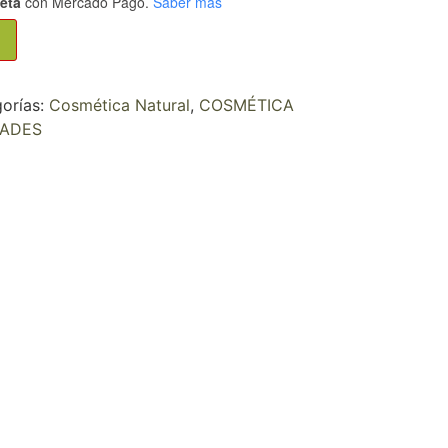
jeta
con Mercado Pago.
Saber más
orías:
Cosmética Natural
,
COSMÉTICA
ADES