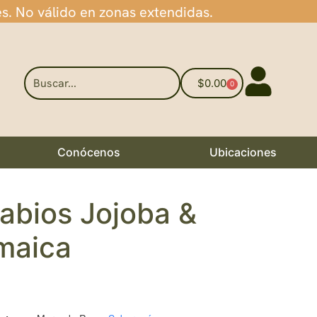
es. No válido en zonas extendidas.
$
0.00
0
Conócenos
Ubicaciones
abios Jojoba &
amaica