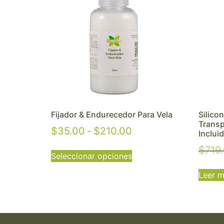
Fijador & Endurecedor Para Vela
Silico
Transp
$
35.00
-
$
210.00
Inclui
$
719
Seleccionar opciones
Leer 