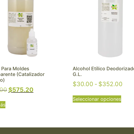
n Para Moldes
Alcohol Etílico Deodorizad
arente (Catalizador
G.L.
do)
$
30.00
-
$
352.00
.00
$
575.20
Seleccionar opciones
más