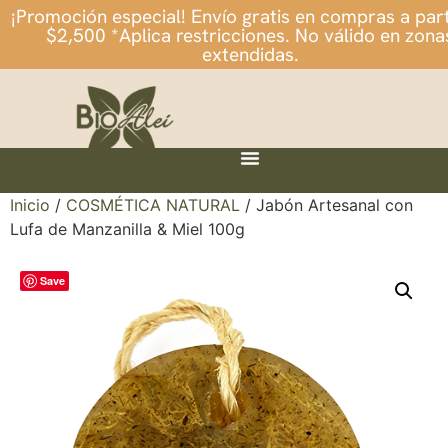
¡Promoción especial! Envío gratis en compras a part
$2,500 *Aplica restricciones. No válido en zona
extendidas.
Inicio
/
COSMÉTICA NATURAL
/ Jabón Artesanal con
Lufa de Manzanilla & Miel 100g
Save