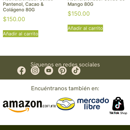
Pantenol, Cacao &
Mango 80G
Colágeno 80G
$
150.00
$
150.00
Añadir al carrito
Añadir al carrito
Síguenos en redes sociales
Encuéntranos también en: