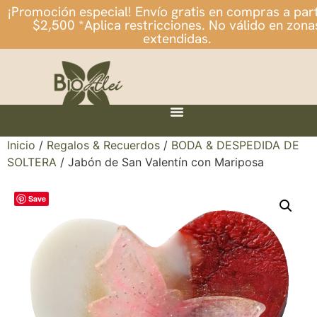
¡Promoción especial! Envío gratis en compras a part
$2,500 *Aplica restricciones. No válido en zona
extendidas.
Inicio
/
Regalos & Recuerdos
/
BODA & DESPEDIDA DE
SOLTERA
/ Jabón de San Valentín con Mariposa
Save