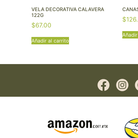
VELA DECORATIVA CALAVERA
CANAS
122G
$
126
$
67.00
Añadir 
Añadir al carrito