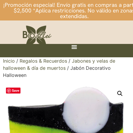
¡Promoción especial! Envío gratis en compras a part
$2,500 *Aplica restricciones. No válido en zona
extendidas.
Inicio
/
Regalos & Recuerdos
/
Jabones y velas de
halloween & día de muertos
/ Jabón Decorativo
Halloween
Save