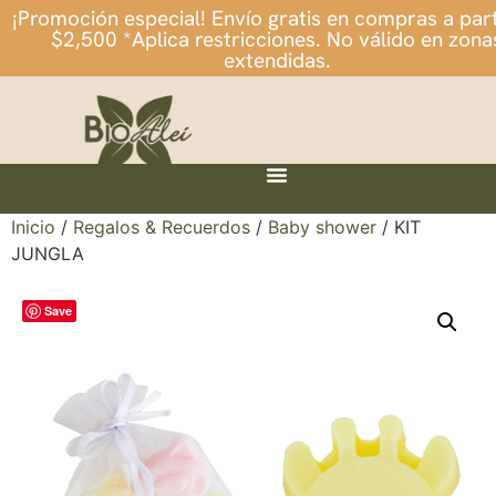
¡Promoción especial! Envío gratis en compras a part
$2,500 *Aplica restricciones. No válido en zona
extendidas.
Inicio
/
Regalos & Recuerdos
/
Baby shower
/ KIT
JUNGLA
Save