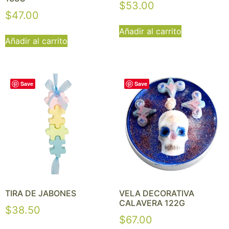
$
53.00
$
47.00
Añadir al carrito
Añadir al carrito
Save
Save
TIRA DE JABONES
VELA DECORATIVA
CALAVERA 122G
$
38.50
$
67.00