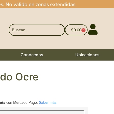
es. No válido en zonas extendidas.
$
0.00
0
Conócenos
Ubicaciones
ado Ocre
jeta
con Mercado Pago.
Saber más