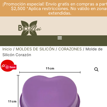
¡Promoción especial! Envío gratis en compras a part
$2,500 *Aplica restricciones. No válido en zona
extendidas.
Inicio
/
MOLDES DE SILICÓN
/
CORAZONES
/ Molde de
Silicón Corazón
¡Oferta!
Save