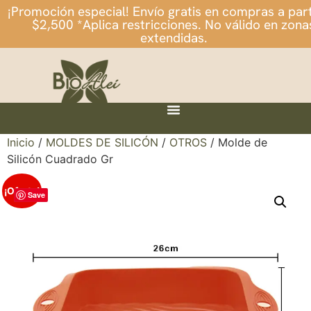
¡Promoción especial! Envío gratis en compras a part
$2,500 *Aplica restricciones. No válido en zona
extendidas.
Inicio
/
MOLDES DE SILICÓN
/
OTROS
/ Molde de
Silicón Cuadrado Gr
¡Oferta!
Save