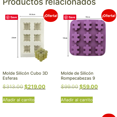
Productos relacionados
¡Oferta!
¡Oferta!
Save
Save
Molde Silicón Cubo 3D
Molde de Silicón
Esferas
Rompecabezas 9
$
313.00
$
219.00
$
99.00
$
59.00
Añadir al carrito
Añadir al carrito