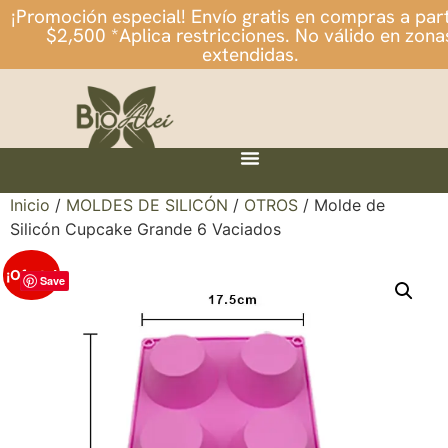
¡Promoción especial! Envío gratis en compras a part
$2,500 *Aplica restricciones. No válido en zona
extendidas.
Inicio
/
MOLDES DE SILICÓN
/
OTROS
/ Molde de
Silicón Cupcake Grande 6 Vaciados
¡Oferta!
Save