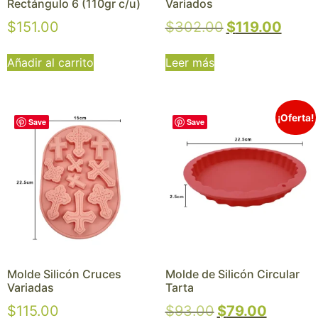
Rectángulo 6 (110gr c/u)
Variados
$
151.00
$
302.00
$
119.00
Añadir al carrito
Leer más
¡Oferta!
Save
Save
Molde Silicón Cruces
Molde de Silicón Circular
Variadas
Tarta
$
115.00
$
93.00
$
79.00