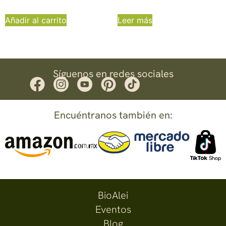
Añadir al carrito
Leer más
Síguenos en redes sociales
Encuéntranos también en:
BioAlei
Eventos
Blog