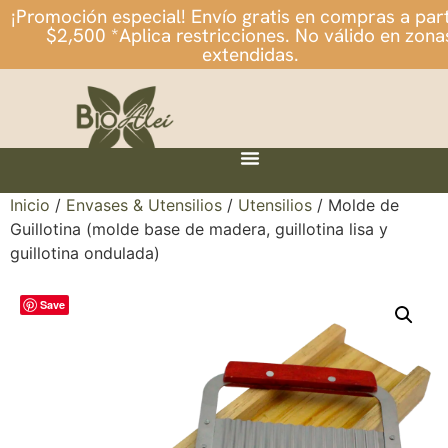
¡Promoción especial! Envío gratis en compras a part
$2,500 *Aplica restricciones. No válido en zona
extendidas.
Inicio
/
Envases & Utensilios
/
Utensilios
/ Molde de
Guillotina (molde base de madera, guillotina lisa y
guillotina ondulada)
Save