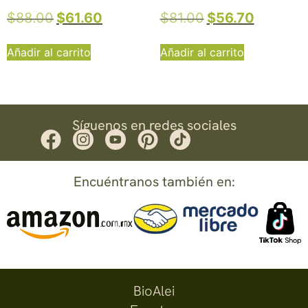
$
88.00
$
61.60
$
81.00
$
56.70
Añadir al carrito
Añadir al carrito
Síguenos en redes sociales
Encuéntranos también en:
BioAlei