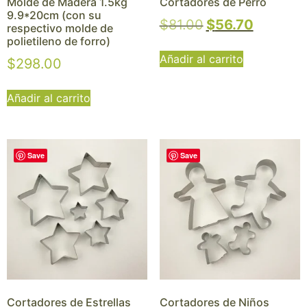
Molde de Madera 1.5kg
Cortadores de Perro
9.9*20cm (con su
$
81.00
$
56.70
respectivo molde de
polietileno de forro)
Añadir al carrito
$
298.00
Añadir al carrito
Save
Save
Cortadores de Estrellas
Cortadores de Niños