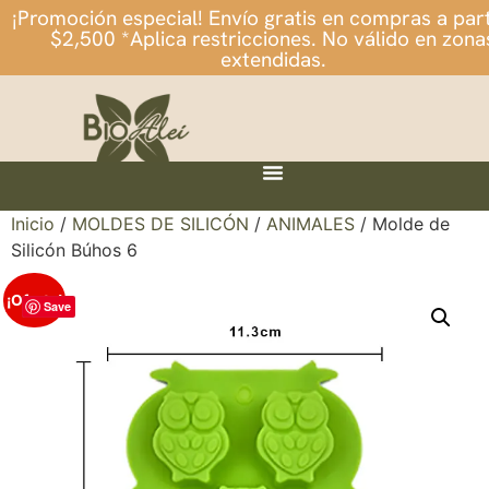
¡Promoción especial! Envío gratis en compras a part
$2,500 *Aplica restricciones. No válido en zona
extendidas.
Inicio
/
MOLDES DE SILICÓN
/
ANIMALES
/ Molde de
Silicón Búhos 6
¡Oferta!
Save