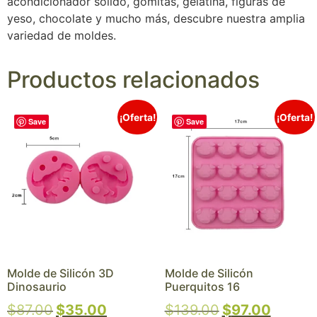
acondicionador sólido, gomitas, gelatina, figuras de
yeso, chocolate y mucho más, descubre nuestra amplia
variedad de moldes.
Productos relacionados
¡Oferta!
¡Oferta!
Save
Save
Molde de Silicón 3D
Molde de Silicón
Dinosaurio
Puerquitos 16
$
87.00
$
35.00
$
139.00
$
97.00