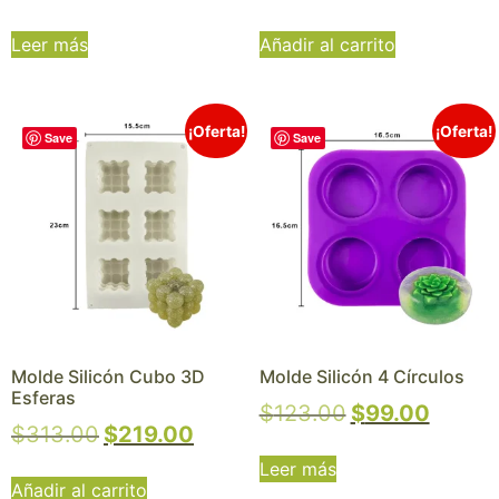
Leer más
Añadir al carrito
¡Oferta!
¡Oferta!
Save
Save
Molde Silicón Cubo 3D
Molde Silicón 4 Círculos
Esferas
$
123.00
$
99.00
$
313.00
$
219.00
Leer más
Añadir al carrito