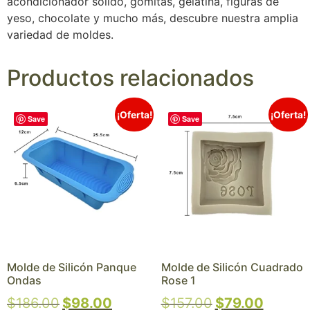
acondicionador sólido, gomitas, gelatina, figuras de
yeso, chocolate y mucho más, descubre nuestra amplia
variedad de moldes.
Productos relacionados
¡Oferta!
¡Oferta!
Save
Save
Molde de Silicón Panque
Molde de Silicón Cuadrado
Ondas
Rose 1
$
186.00
$
98.00
$
157.00
$
79.00