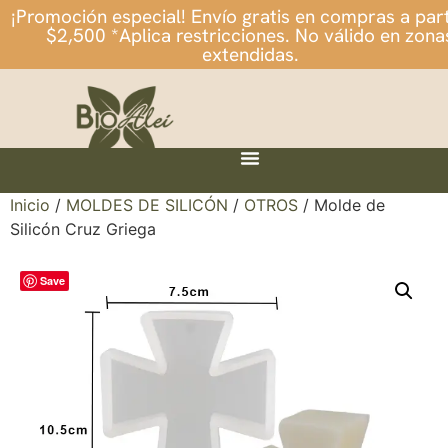
¡Promoción especial! Envío gratis en compras a part
$2,500 *Aplica restricciones. No válido en zona
extendidas.
Inicio
/
MOLDES DE SILICÓN
/
OTROS
/ Molde de
Silicón Cruz Griega
Save