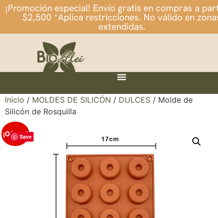
¡Promoción especial! Envío gratis en compras a part
$2,500 *Aplica restricciones. No válido en zona
extendidas.
Inicio
/
MOLDES DE SILICÓN
/
DULCES
/ Molde de
Silicón de Rosquilla
¡Oferta!
Save