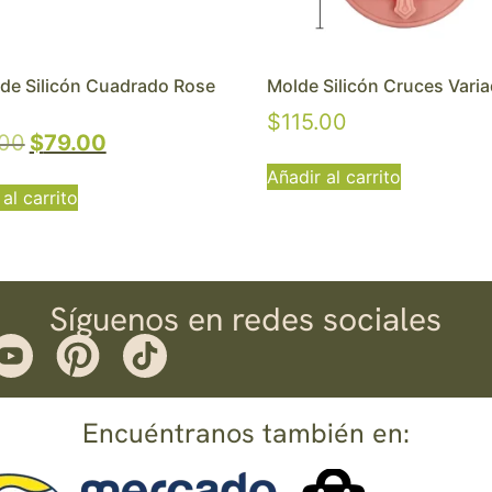
de Silicón Cuadrado Rose
Molde Silicón Cruces Vari
$
115.00
.00
$
79.00
Añadir al carrito
al carrito
Síguenos en redes sociales
Encuéntranos también en: