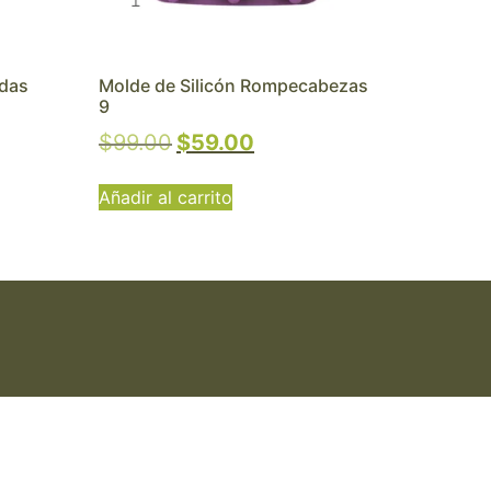
adas
Molde de Silicón Rompecabezas
9
$
99.00
$
59.00
Añadir al carrito