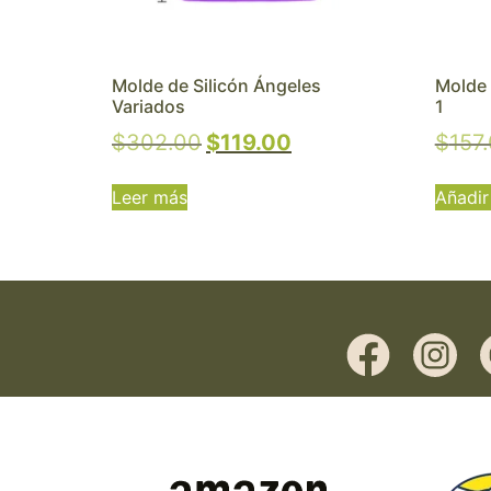
Molde de Silicón Ángeles
Molde 
Variados
1
$
302.00
$
119.00
$
157
Leer más
Añadir 