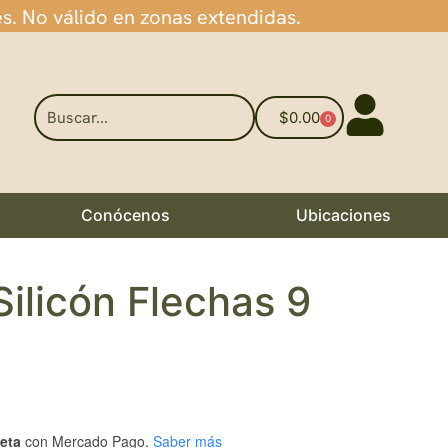
es. No válido en zonas extendidas.
$
0.00
0
Conócenos
Ubicaciones
ilicón Flechas 9
jeta
con Mercado Pago.
Saber más