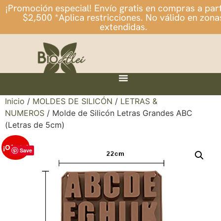
¡Promoción especial! Envío gratis en compras a part
$2,500 *Aplica restricciones. No válido en zona
extendidas.
Inicio
/
MOLDES DE SILICÓN
/
LETRAS &
NUMEROS
/ Molde de Silicón Letras Grandes ABC
(Letras de 5cm)
¡Oferta!
Save