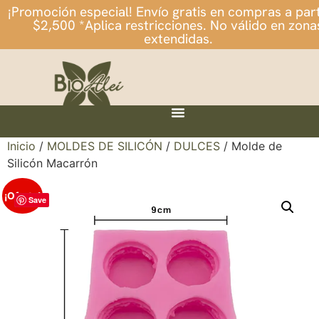
¡Promoción especial! Envío gratis en compras a part
$2,500 *Aplica restricciones. No válido en zona
extendidas.
Inicio
/
MOLDES DE SILICÓN
/
DULCES
/ Molde de
Silicón Macarrón
¡Oferta!
Save