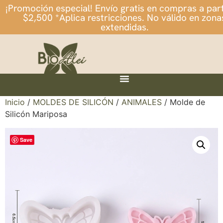
¡Promoción especial! Envío gratis en compras a part
$2,500 *Aplica restricciones. No válido en zona
extendidas.
Inicio
/
MOLDES DE SILICÓN
/
ANIMALES
/ Molde de
Silicón Mariposa
Save