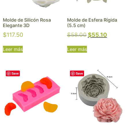
Molde de Silicón Rosa
Molde de Esfera Rígida
Elegante 3D
(5.5 cm)
$
117.50
$
58.00
$
55.10
Leer más
Leer más
Save
Save