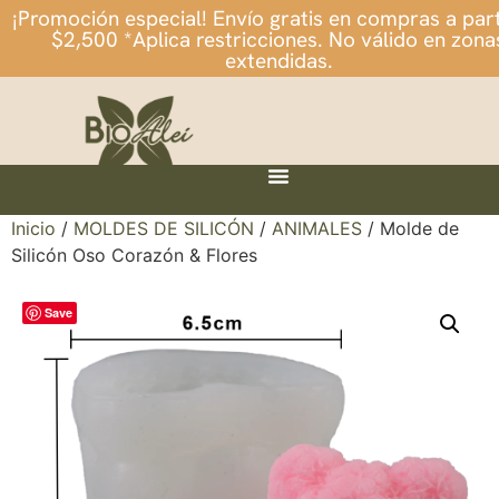
¡Promoción especial! Envío gratis en compras a part
$2,500 *Aplica restricciones. No válido en zona
extendidas.
Inicio
/
MOLDES DE SILICÓN
/
ANIMALES
/ Molde de
Silicón Oso Corazón & Flores
Save