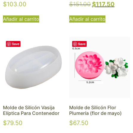
$
103.00
$
151.00
$
117.50
Añadir al carrito
Añadir al carrito
Save
Save
Molde de Silicón Vasija
Molde de Silicón Flor
Elíptica Para Contenedor
Plumería (flor de mayo)
$
79.50
$
67.50