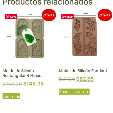
Productos relacionados
¡Oferta!
¡Oferta!
Save
Save
Molde de Silicón
Molde de Silicón Fondant
Rectangular 4 Hojas
$
87.00
$
82.65
$
153.00
$
145.35
Añadir al carrito
Leer más