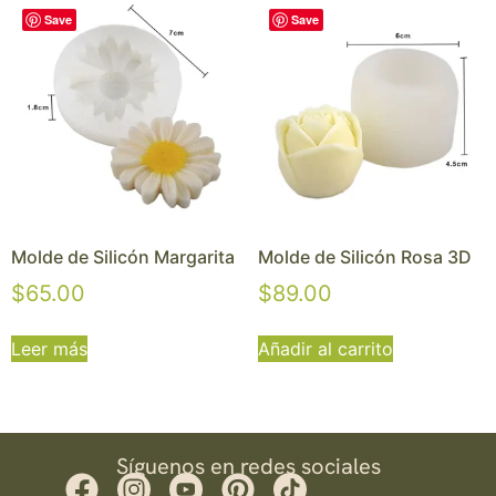
Save
Save
Molde de Silicón Margarita
Molde de Silicón Rosa 3D
$
65.00
$
89.00
Leer más
Añadir al carrito
Síguenos en redes sociales