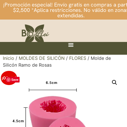
¡Promoción especial! Envío gratis en compras a part
$2,500 *Aplica restricciones. No válido en zona
extendidas.
Inicio
/
MOLDES DE SILICÓN
/
FLORES
/ Molde de
Silicón Ramo de Rosas
¡Oferta!
Save