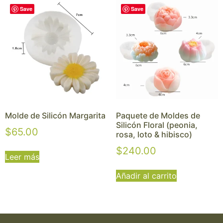
Save
Save
Molde de Silicón Margarita
Paquete de Moldes de
Silicón Floral (peonia,
$
65.00
rosa, loto & hibisco)
$
240.00
Leer más
Añadir al carrito