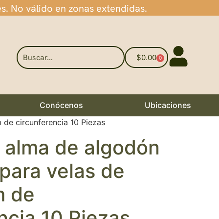
es. No válido en zonas extendidas.
$
0.00
0
Conócenos
Ubicaciones
de circunferencia 10 Piezas
n alma de algodón
para velas de
m de
ncia 10 Piezas