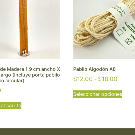
 de Madera 1.9 cm ancho X
Pabilo Algodón A8
largo (Incluye porta pabilo
$
12.00
-
$
18.00
co circular)
0
Seleccionar opciones
al carrito