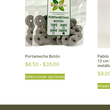
Portamecha Botón
Pabilo
13 cm 
$
6.50
-
$
35.00
metáli
$
9.0
Seleccionar opciones
Añadir 