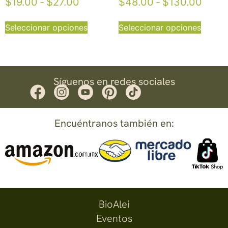
$
19.00
-
$
27.00
$
48.00
-
$
130.00
Seleccionar opciones
Seleccionar opciones
Síguenos en redes sociales
Encuéntranos también en:
BioAlei
Eventos