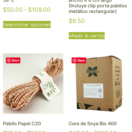
59°C
ancho X 6 cm largo
(Incluye clip porta pabilos
$
50.00
-
$
109.00
metálico rectangular)
$
6.50
Seleccionar opciones
Añadir al carrito
Save
Save
Pabilo Papel C20
Cera de Soya Bio 400