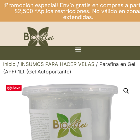
¡Promoción especial! Envío gratis en compras a part
$2,500 *Aplica restricciones. No válido en zona
extendidas.
Inicio
/
INSUMOS PARA HACER VELAS
/ Parafina en Gel
(APF) 1Lt (Gel Autoportante)
Save