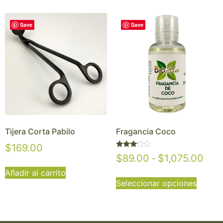
Save
Save
Tijera Corta Pabilo
Fragancia Coco
$
169.00
Valorado
$
89.00
-
$
1,075.00
con
3.00
Añadir al carrito
de 5
Seleccionar opciones