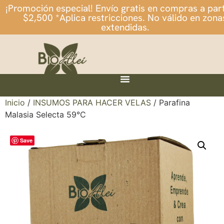
¡Promoción especial! Envío gratis en compras a part
$2,500 *Aplica restricciones. No válido en zona
extendidas.
Inicio
/
INSUMOS PARA HACER VELAS
/ Parafina
Malasia Selecta 59°C
Save