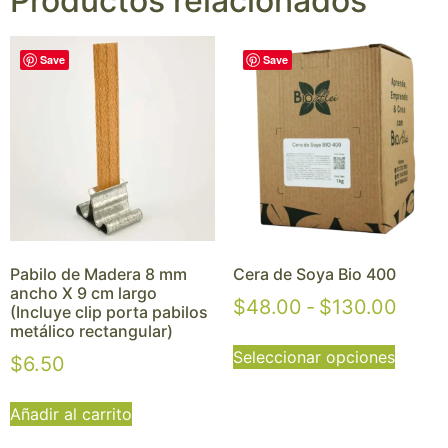
Productos relacionados
Save
Save
Pabilo de Madera 8 mm
Cera de Soya Bio 400
ancho X 9 cm largo
$
48.00
-
$
130.00
(Incluye clip porta pabilos
metálico rectangular)
Seleccionar opciones
$
6.50
Añadir al carrito