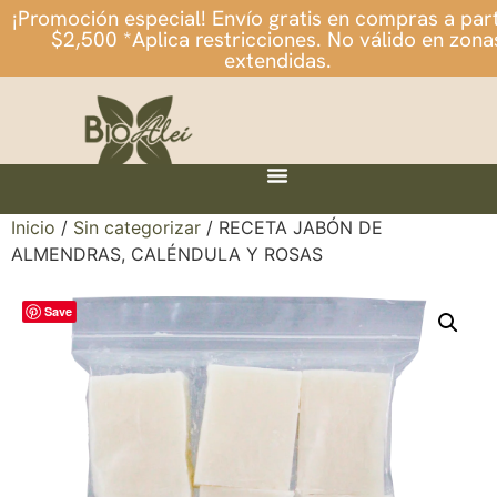
¡Promoción especial! Envío gratis en compras a part
$2,500 *Aplica restricciones. No válido en zona
extendidas.
Inicio
/
Sin categorizar
/ RECETA JABÓN DE
ALMENDRAS, CALÉNDULA Y ROSAS
Save